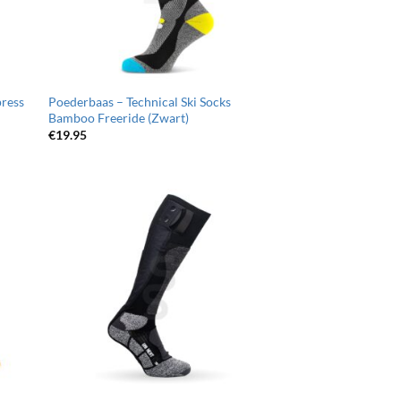
press
Poederbaas – Technical Ski Socks
Bamboo Freeride (Zwart)
€
19.95
egen
Toevoegen
n
aan
jst
wenslijst