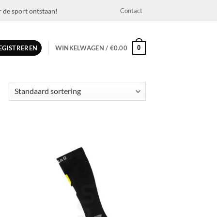
r de sport ontstaan!
Contact
0
REGISTREREN
WINKELWAGEN /
€
0.00
egen
Toevoegen
n
aan
jst
wenslijst