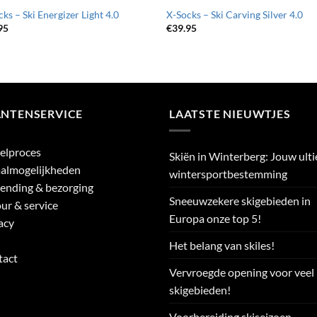
ks – Ski Energizer Light 4.0
X-Socks – Ski Carving Silver 4.0
95
€
39.95
ANTENSERVICE
LAATSTE NIEUWTJES
elproces
Skiën in Winterberg: Jouw ult
almogelijkheden
wintersportbestemming
ending & bezorging
Sneeuwzekere skigebieden in
ur & service
Europa onze top 5!
acy
Het belang van skiles!
tact
Vervroegde opening voor veel
skigebieden!
Voorbereiding skiseizoen