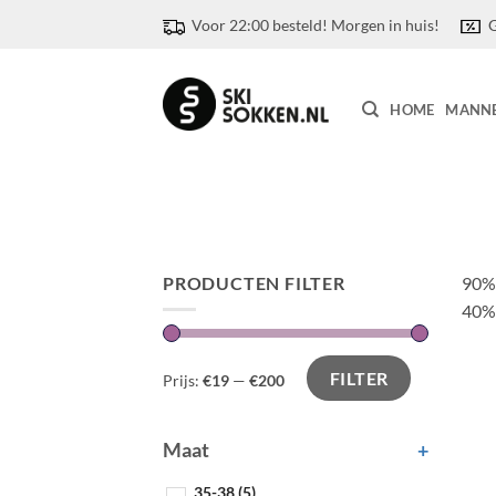
Ga
Voor 22:00 besteld! Morgen in huis!
G
naar
inhoud
HOME
MANN
PRODUCTEN FILTER
90%
40%
FILTER
Prijs:
€19
—
€200
Maat
+
35-38
(5)