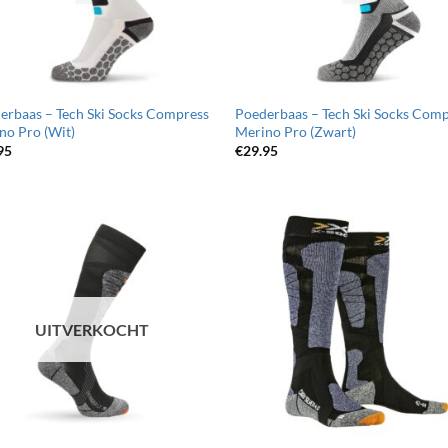
erbaas – Tech Ski Socks Compress
Poederbaas – Tech Ski Socks Com
no Pro (Wit)
Merino Pro (Zwart)
95
€
29.95
Toevoegen
Toevo
aan
aa
wenslijst
wensli
UITVERKOCHT