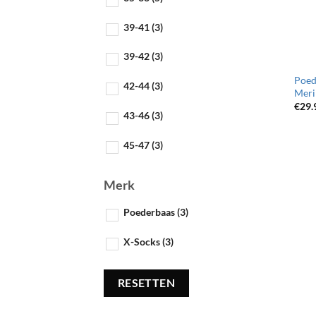
39-41
(3)
39-42
(3)
Poed
42-44
(3)
Meri
€
29.
43-46
(3)
45-47
(3)
48-50
(1)
Merk
Poederbaas
(3)
X-Socks
(3)
RESETTEN