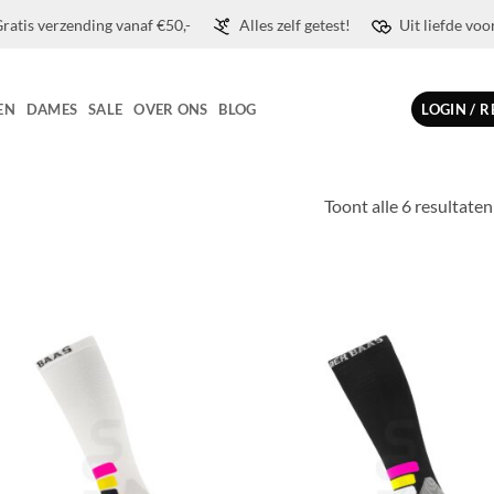
ratis verzending vanaf €50,-
Alles zelf getest!
Uit liefde voo
EN
DAMES
SALE
OVER ONS
BLOG
LOGIN / 
Toont alle 6 resultaten
Toevoegen
Toevo
aan
aa
wenslijst
wensli