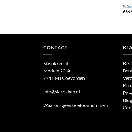
X-Soc
€
36.
CONTACT
KL
Skisokken.nl
Best
Modem 20-A
Beta
7741 MJ Coevorden
Verz
Reto
info@skisokken.nl
Priv
Blog
Waarom geen telefoonnummer?
Con