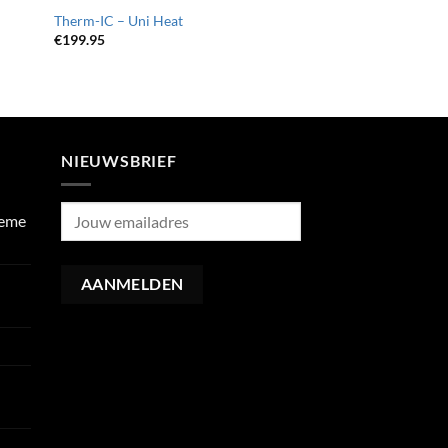
Therm-IC – Uni Heat
€
199.95
NIEUWSBRIEF
ieme