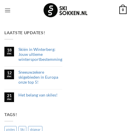
Ga
naar
0
inhoud
LAATSTE UPDATES!
Skiën in Winterberg:
18
dec
Jouw ultieme
wintersportbestemming
Geen
reacties
Sneeuwzekere
op
12
Skiën
dec
skigebieden in Europa
in
onze top 5!
Winterberg:
Jouw
Geen
ultieme
reacties
wintersportbestemming
Het belang van skiles!
op
21
Sneeuwzekere
dec
Geen
skigebieden
reacties
in
op
Europa
Het
onze
TAGS!
belang
top
van
5!
skiles!
pistes
Ski
skigear