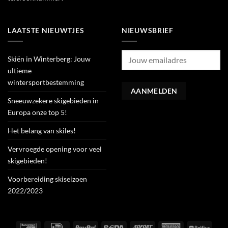
LAATSTE NIEUWTJES
NIEUWSBRIEF
Skiën in Winterberg: Jouw
ultieme
wintersportbestemming
Sneeuwzekere skigebieden in
Europa onze top 5!
Het belang van skiles!
Vervroegde opening voor veel
skigebieden!
Voorbereiding skiseizoen
2022/2023
Bancontact
IDeal
PayPal
Sepa
Sofort
American
Belfiu