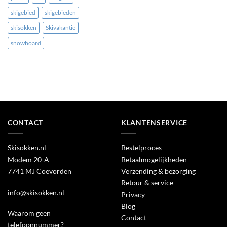
skigebied
skigebieden
skisokken
Skivakantie
snowboard
CONTACT
KLANTENSERVICE
Skisokken.nl
Bestelproces
Modem 20-A
Betaalmogelijkheden
7741 MJ Coevorden
Verzending & bezorging
Retour & service
info@skisokken.nl
Privacy
Blog
Waarom geen
Contact
telefoonnummer?