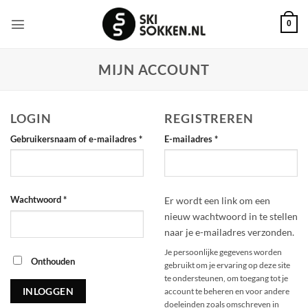
Ga
naar
0
inhoud
MIJN ACCOUNT
LOGIN
REGISTREREN
Vereist
Vereist
Gebruikersnaam of e-mailadres
*
E-mailadres
*
Vereist
Wachtwoord
*
Er wordt een link om een
nieuw wachtwoord in te stellen
naar je e-mailadres verzonden.
Je persoonlijke gegevens worden
Alternative:
Onthouden
gebruikt om je ervaring op deze site
te ondersteunen, om toegang tot je
INLOGGEN
account te beheren en voor andere
doeleinden zoals omschreven in