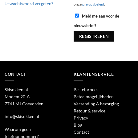
Je wachtwoord vergeten?
onze
privacybeleid
.
Meld me aan voor de
nieuwsbrief!
REGISTREREN
Alternative:
CONTACT
KLANTENSERVICE
Skisokken.nl
Bestelproces
Modem 20-A
Betaalmogelijkheden
7741 MJ Coevorden
Verzending & bezorging
Retour & service
info@skisokken.nl
Privacy
Blog
Waarom geen
Contact
telefoonnummer?