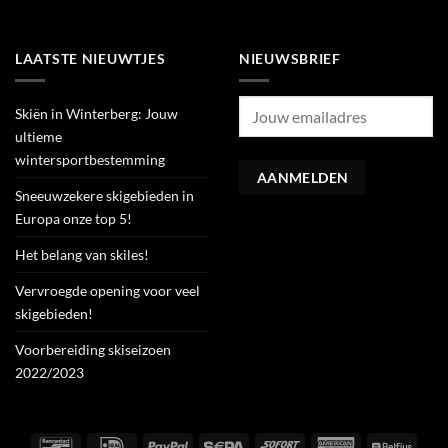
LAATSTE NIEUWTJES
NIEUWSBRIEF
Skiën in Winterberg: Jouw
ultieme
wintersportbestemming
Sneeuwzekere skigebieden in
Europa onze top 5!
Het belang van skiles!
Vervroegde opening voor veel
skigebieden!
Voorbereiding skiseizoen
2022/2023
Bancontact
IDeal
PayPal
Sepa
Sofort
American
Belfiu