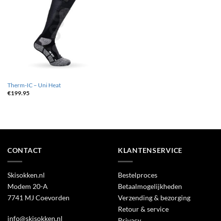
aan
wenslijst
Therm-IC – Uni Heat
€
199.95
CONTACT
KLANTENSERVICE
Skisokken.nl
Bestelproces
Modem 20-A
Betaalmogelijkheden
7741 MJ Coevorden
Verzending & bezorging
Retour & service
info@skisokken.nl
Privacy