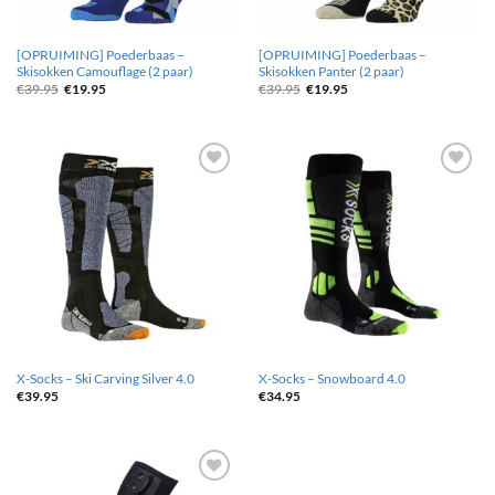
[OPRUIMING] Poederbaas –
[OPRUIMING] Poederbaas –
Skisokken Camouflage (2 paar)
Skisokken Panter (2 paar)
Oorspronkelijke
Huidige
Oorspronkelijke
Huidige
€
39.95
€
19.95
€
39.95
€
19.95
prijs
prijs
prijs
prijs
was:
is:
was:
is:
€39.95.
€19.95.
€39.95.
€19.95.
Toevoegen
Toevoegen
aan
aan
wenslijst
wenslijst
X-Socks – Ski Carving Silver 4.0
X-Socks – Snowboard 4.0
€
39.95
€
34.95
Toevoegen