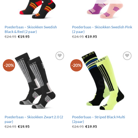
Poederbaas – Skisokken Swedish
Poederbaas – Skisokken Swedish Pink
Black & Red (2 paar)
(2 paar)
Oorspronkelijke
Huidige
Oorspronkelijke
Huidige
€
24.95
€
19.95
€
24.95
€
19.95
prijs
prijs
prijs
prijs
was:
is:
was:
is:
€24.95.
€19.95.
€24.95.
€19.95.
Toevoegen
Toevoegen
-20%
-20%
aan
aan
wenslijst
wenslijst
Poederbaas – Skisokken Zwart 2.0 (2
Poederbaas – Striped Black Multi
paar)
(2paar)
Oorspronkelijke
Huidige
Oorspronkelijke
Huidige
€
24.95
€
19.95
€
24.95
€
19.95
prijs
prijs
prijs
prijs
was:
is:
was:
is:
€24.95.
€19.95.
€24.95.
€19.95.