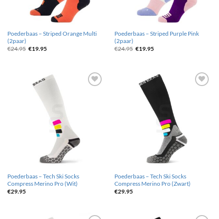
Poederbaas – Striped Orange Multi
Poederbaas – Striped Purple Pink
(2paar)
(2paar)
Oorspronkelijke
Huidige
Oorspronkelijke
Huidige
€
24.95
€
19.95
€
24.95
€
19.95
prijs
prijs
prijs
prijs
was:
is:
was:
is:
€24.95.
€19.95.
€24.95.
€19.95.
Toevoegen
Toevoegen
aan
aan
wenslijst
wenslijst
Poederbaas – Tech Ski Socks
Poederbaas – Tech Ski Socks
Compress Merino Pro (Wit)
Compress Merino Pro (Zwart)
€
29.95
€
29.95