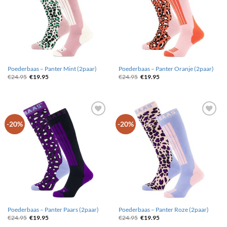
Poederbaas – Panter Mint (2paar)
Poederbaas – Panter Oranje (2paar)
Oorspronkelijke
Huidige
Oorspronkelijke
Huidige
€
24.95
€
19.95
€
24.95
€
19.95
prijs
prijs
prijs
prijs
was:
is:
was:
is:
€24.95.
€19.95.
€24.95.
€19.95.
Toevoegen
Toevoegen
-20%
-20%
aan
aan
wenslijst
wenslijst
Poederbaas – Panter Paars (2paar)
Poederbaas – Panter Roze (2paar)
Oorspronkelijke
Huidige
Oorspronkelijke
Huidige
€
24.95
€
19.95
€
24.95
€
19.95
prijs
prijs
prijs
prijs