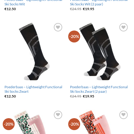
Ski Socks Wit
Ski Socks Wit (2 paar)
Oorspronkelijke
Huidige
€
12.50
€
24.95
€
19.95
prijs
prijs
was:
is:
€24.95.
€19.95.
Toevoegen
Toevoegen
-20%
aan
aan
wenslijst
wenslijst
Poederbaas – Lightweight Functional
Poederbaas – Lightweight Functional
Ski Socks Zwart
Ski Socks Zwart (2 paar)
Oorspronkelijke
Huidige
€
12.50
€
24.95
€
19.95
prijs
prijs
was:
is:
€24.95.
€19.95.
Toevoegen
Toevoegen
-20%
-20%
aan
aan
wenslijst
wenslijst