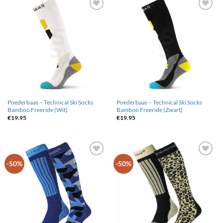
Toevoegen
Toevoegen
aan
aan
wenslijst
wenslijst
Poederbaas – Technical Ski Socks
Poederbaas – Technical Ski Socks
Bamboo Freeride (Wit)
Bamboo Freeride (Zwart)
€
19.95
€
19.95
Toevoegen
Toevoegen
-50%
-50%
aan
aan
wenslijst
wenslijst