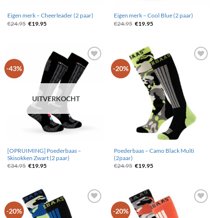
Eigen merk – Cheerleader (2 paar)
Eigen merk – Cool Blue (2 paar)
Oorspronkelijke
Huidige
Oorspronkelijke
Huidige
€
24.95
€
19.95
€
24.95
€
19.95
prijs
prijs
prijs
prijs
was:
is:
was:
is:
€24.95.
€19.95.
€24.95.
€19.95.
Toevoegen
Toevoegen
-43%
-20%
aan
aan
wenslijst
wenslijst
UITVERKOCHT
[OPRUIMING] Poederbaas –
Poederbaas – Camo Black Multi
Skisokken Zwart (2 paar)
(2paar)
Oorspronkelijke
Huidige
Oorspronkelijke
Huidige
€
34.95
€
19.95
€
24.95
€
19.95
prijs
prijs
prijs
prijs
was:
is:
was:
is:
€34.95.
€19.95.
€24.95.
€19.95.
Toevoegen
Toevoegen
-20%
-20%
aan
aan