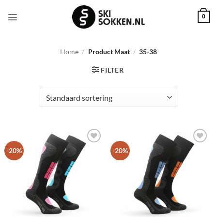
Ga
naar
0
inhoud
Home
/
Product Maat
/
35-38
FILTER
Toevoegen
Toevoegen
-20%
-20%
aan
aan
wenslijst
wenslijst