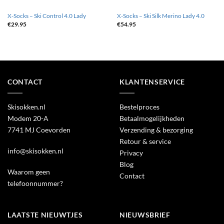
X-Socks – Ski Control 4.0 Lady
X-Socks – Ski Silk Merino Lady 4.0
€
29.95
€
54.95
CONTACT
KLANTENSERVICE
Skisokken.nl
Bestelproces
Modem 20-A
Betaalmogelijkheden
7741 MJ Coevorden
Verzending & bezorging
Retour & service
info@skisokken.nl
Privacy
Blog
Waarom geen
Contact
telefoonnummer?
LAATSTE NIEUWTJES
NIEUWSBRIEF