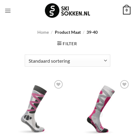
Ga
naar
0
inhoud
Home
/
Product Maat
/
39-40
FILTER
Toevoegen
Toevoegen
aan
aan
wenslijst
wenslijst