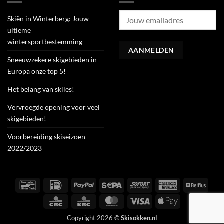
Skiën in Winterberg: Jouw
ultieme
wintersportbestemming
Sneeuwzekere skigebieden in
Europa onze top 5!
Het belang van skiles!
Vervroegde opening voor veel
skigebieden!
Voorbereiding skiseizoen
2022/2023
Bancontact
IDeal
PayPal
Sepa
Sofort
American
Belfiu
Express
CBC
KBC
MasterCard
Visa
Apple
Pay
Copyright 2026 ©
Skisokken.nl