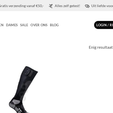
ratis verzending vanaf €50,-
Alles zelf getest!
Uit liefde voo
EN
DAMES
SALE
OVER ONS
BLOG
LOGIN / 
Enig resultaat
Toevoegen
aan
wenslijst