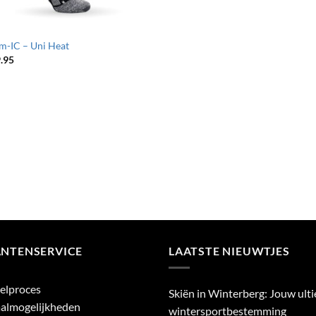
m-IC – Uni Heat
.95
ANTENSERVICE
LAATSTE NIEUWTJES
elproces
Skiën in Winterberg: Jouw ult
almogelijkheden
wintersportbestemming