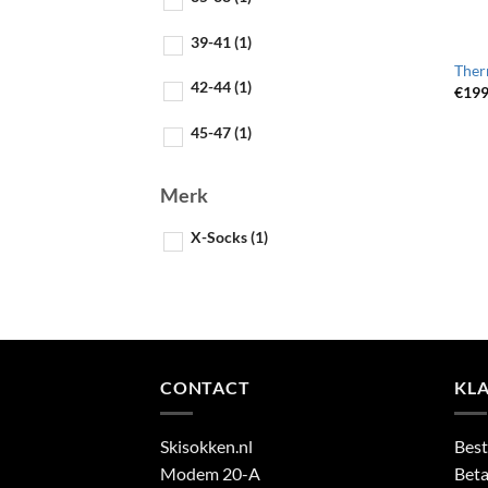
39-41
(1)
Ther
42-44
(1)
€
199
45-47
(1)
Merk
X-Socks
(1)
CONTACT
KL
Skisokken.nl
Best
Modem 20-A
Beta