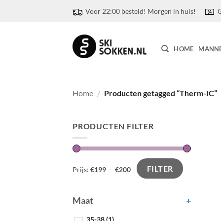
Ga
Voor 22:00 besteld! Morgen in huis!
G
naar
inhoud
HOME
MANN
Home
/
Producten getagged “Therm-IC”
PRODUCTEN FILTER
FILTER
Prijs:
€199
—
€200
Maat
+
35-38
(1)