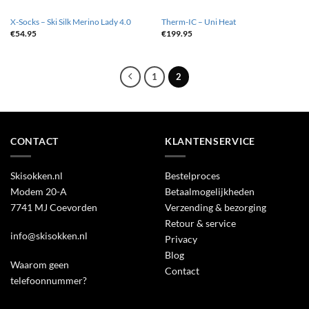
X-Socks – Ski Silk Merino Lady 4.0
Therm-IC – Uni Heat
€
54.95
€
199.95
1
2
CONTACT
KLANTENSERVICE
Skisokken.nl
Bestelproces
Modem 20-A
Betaalmogelijkheden
7741 MJ Coevorden
Verzending & bezorging
Retour & service
info@skisokken.nl
Privacy
Blog
Waarom geen
Contact
telefoonnummer?