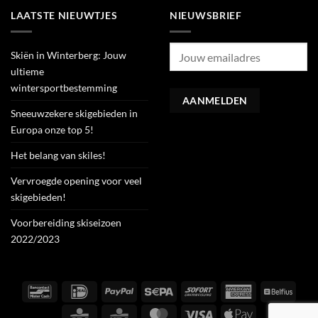
LAATSTE NIEUWTJES
NIEUWSBRIEF
Skiën in Winterberg: Jouw
ultieme
wintersportbestemming
Sneeuwzekere skigebieden in
Europa onze top 5!
Het belang van skiles!
Vervroegde opening voor veel
skigebieden!
Voorbereiding skiseizoen
2022/2023
Bancontact
IDeal
PayPal
Sepa
Sofort
American
Belfiu
Express
CBC
KBC
MasterCard
Visa
Apple