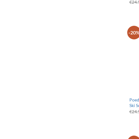
€
24.
-20
Poed
Ski S
€
24.