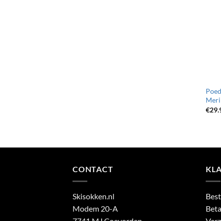
Poed
Meri
€
29.
CONTACT
KL
Skisokken.nl
Best
Modem 20-A
Beta
7741 MJ Coevorden
Verz