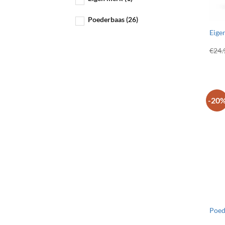
Poederbaas
(26)
Eigen
€
24.
-20
Poed