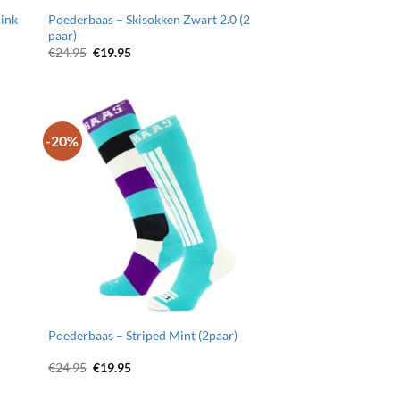
Pink
Poederbaas – Skisokken Zwart 2.0 (2
paar)
Oorspronkelijke
Huidige
€
24.95
€
19.95
prijs
prijs
was:
is:
€24.95.
€19.95.
-20%
egen
Toevoegen
n
aan
jst
wenslijst
Poederbaas – Striped Mint (2paar)
Oorspronkelijke
Huidige
€
24.95
€
19.95
prijs
prijs
was:
is: