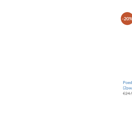
-20
Poed
(2pa
€
24.