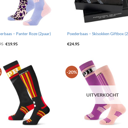
erbaas – Panter Roze (2paar)
Poederbaas – Skisokken Giftbox (
Oorspronkelijke
Huidige
95
€
19.95
€
24.95
prijs
prijs
was:
is:
€24.95.
€19.95.
%
-20%
Toevoegen
Toevo
aan
aa
wenslijst
wensli
UITVERKOCHT