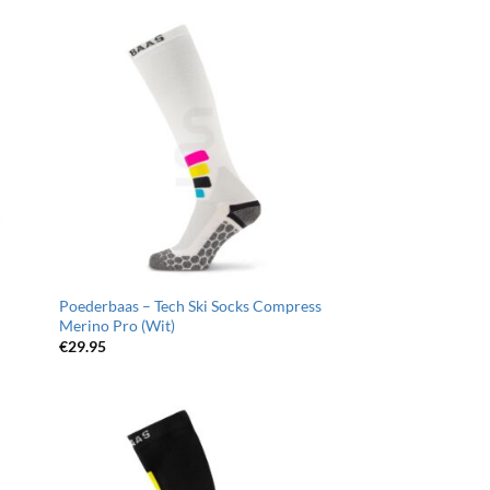
€24.95.
€19.95.
egen
Toevoegen
n
aan
jst
wenslijst
Poederbaas – Tech Ski Socks Compress
Merino Pro (Wit)
€
29.95
egen
Toevoegen
n
aan
jst
wenslijst