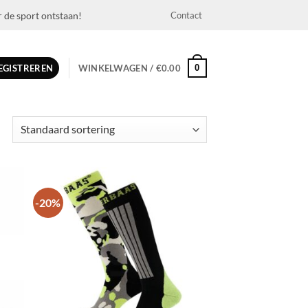
r de sport ontstaan!
Contact
0
REGISTREREN
WINKELWAGEN /
€
0.00
-20%
egen
Toevoegen
n
aan
jst
wenslijst