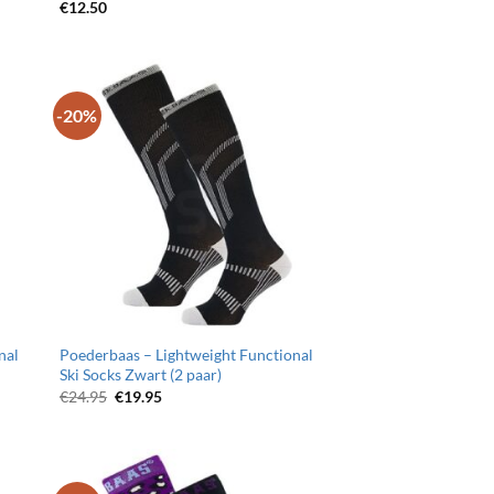
€
12.50
-20%
egen
Toevoegen
n
aan
jst
wenslijst
nal
Poederbaas – Lightweight Functional
Ski Socks Zwart (2 paar)
Oorspronkelijke
Huidige
€
24.95
€
19.95
prijs
prijs
was:
is:
€24.95.
€19.95.