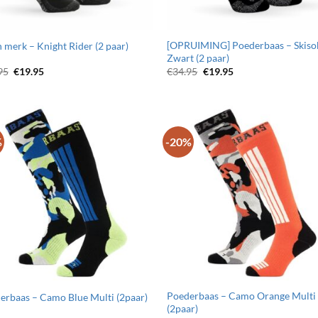
[OPRUIMING] Poederbaas – Skiso
 merk – Knight Rider (2 paar)
Zwart (2 paar)
Oorspronkelijke
Huidige
Oorspronkelijke
Huidige
95
€
19.95
€
34.95
€
19.95
prijs
prijs
prijs
prijs
was:
is:
was:
is:
€24.95.
€19.95.
€34.95.
€19.95.
%
-20%
Toevoegen
Toevo
aan
aa
wenslijst
wensli
Poederbaas – Camo Orange Multi
erbaas – Camo Blue Multi (2paar)
(2paar)