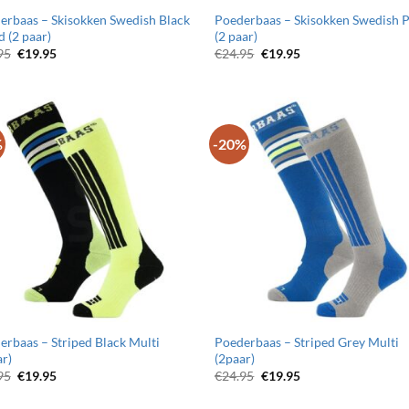
erbaas – Skisokken Swedish Black
Poederbaas – Skisokken Swedish 
 (2 paar)
(2 paar)
Oorspronkelijke
Huidige
Oorspronkelijke
Huidige
95
€
19.95
€
24.95
€
19.95
prijs
prijs
prijs
prijs
was:
is:
was:
is:
€24.95.
€19.95.
€24.95.
€19.95.
%
-20%
Toevoegen
Toevo
aan
aa
wenslijst
wensli
erbaas – Striped Black Multi
Poederbaas – Striped Grey Multi
ar)
(2paar)
Oorspronkelijke
Huidige
Oorspronkelijke
Huidige
95
€
19.95
€
24.95
€
19.95
prijs
prijs
prijs
prijs
was:
is:
was:
is: