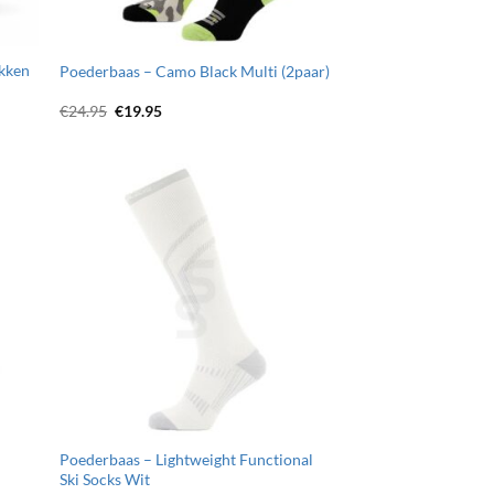
kken
Poederbaas – Camo Black Multi (2paar)
Oorspronkelijke
Huidige
€
24.95
€
19.95
prijs
prijs
was:
is:
€24.95.
€19.95.
egen
Toevoegen
n
aan
jst
wenslijst
Poederbaas – Lightweight Functional
Ski Socks Wit