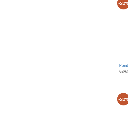
-20
Poed
€
24.
-20