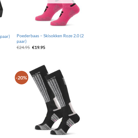
Poederbaas – Skisokken Roze 2.0 (2
2paar)
paar)
Oorspronkelijke
Huidige
€
24.95
€
19.95
prijs
prijs
was:
is:
€24.95.
€19.95.
-20%
egen
Toevoegen
n
aan
jst
wenslijst