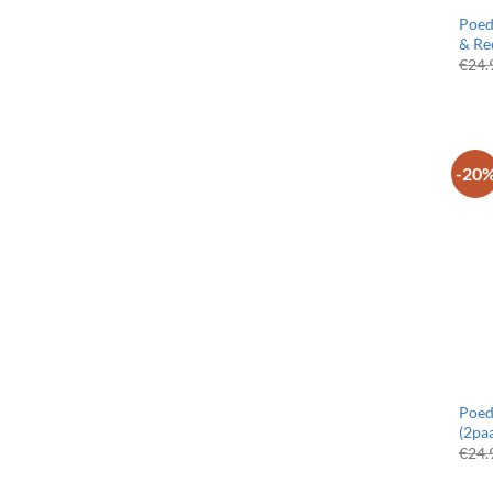
Poed
& Red
€
24.
-20
Poed
(2pa
€
24.