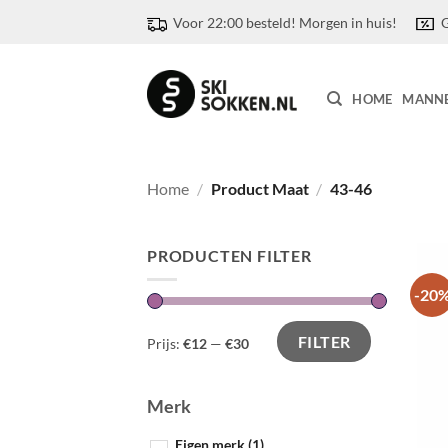
Ga
Voor 22:00 besteld! Morgen in huis!
G
naar
inhoud
HOME
MANN
Home
/
Product Maat
/
43-46
PRODUCTEN FILTER
-20
FILTER
Prijs:
€12
—
€30
Merk
Eigen merk
(1)