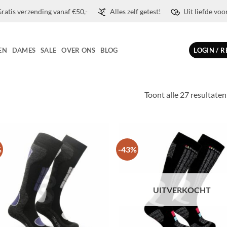
ratis verzending vanaf €50,-
Alles zelf getest!
Uit liefde voo
EN
DAMES
SALE
OVER ONS
BLOG
LOGIN / 
Toont alle 27 resultaten
%
-43%
Toevoegen
Toevo
aan
aa
wenslijst
wensli
UITVERKOCHT