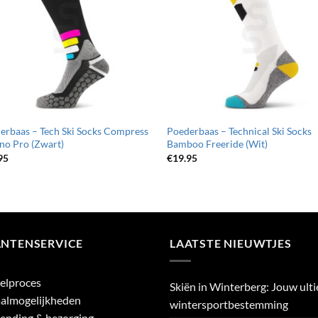
erbaas – Tech Ski Socks Compress
Poederbaas – Technical Ski Socks
no Pro (Zwart)
Bamboo Freeride (Wit)
95
€
19.95
ANTENSERVICE
LAATSTE NIEUWTJES
elproces
Skiën in Winterberg: Jouw ult
almogelijkheden
wintersportbestemming
ending & bezorging