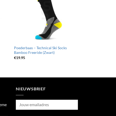
Poederbaas – Technical Ski Socks
Bamboo Freeride (Zwart)
€
19.95
NIEUWSBRIEF
ieme