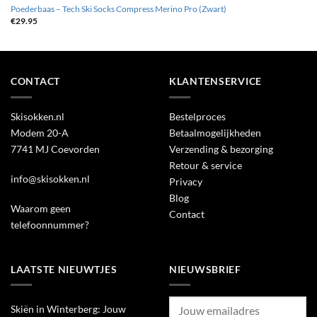
Poederbaas – Tech Ski Socks Compress Merino Pro (Zwart)
€
29.95
CONTACT
KLANTENSERVICE
Skisokken.nl
Bestelproces
Modem 20-A
Betaalmogelijkheden
7741 MJ Coevorden
Verzending & bezorging
Retour & service
info@skisokken.nl
Privacy
Blog
Waarom geen
Contact
telefoonnummer?
LAATSTE NIEUWTJES
NIEUWSBRIEF
Skiën in Winterberg: Jouw