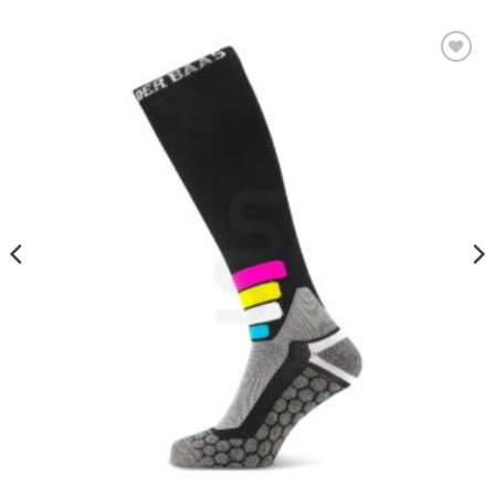
Toevoegen
aan
wenslijst