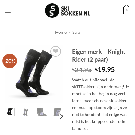
Ga
naar
0
inhoud
Home
/
Sale
Eigen merk – Knight
Rider (2 paar)
-20%
Toevoegen
aan
Oorspronkeli
Huidig
24.95
19.95
€
€
wenslijst
prijs
prijs
Watch out Michael.. de
was:
is:
sKITTsokken zijn onderweg! Je
€24.95.
€19.95
moet ze in het begin nog veel
leren, maar als deze skisokken
eenmaal op stoom zijn, zijn ze
niet te houden! Het enige wat
mist is het knipperende rode
lampje…