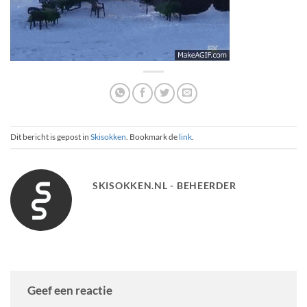
Dit bericht is gepost in
Skisokken
. Bookmark de
link
.
SKISOKKEN.NL - BEHEERDER
Geef een reactie