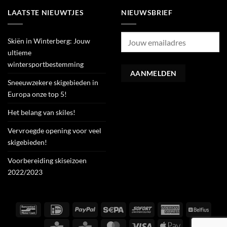
LAATSTE NIEUWTJES
NIEUWSBRIEF
Skiën in Winterberg: Jouw
ultieme
wintersportbestemming
Sneeuwzekere skigebieden in
Europa onze top 5!
Het belang van skiles!
Vervroegde opening voor veel
skigebieden!
Voorbereiding skiseizoen
2022/2023
Bancontact
IDeal
PayPal
Sepa
Sofort
American
Belfiu
Express
CBC
KBC
MasterCard
Visa
Apple