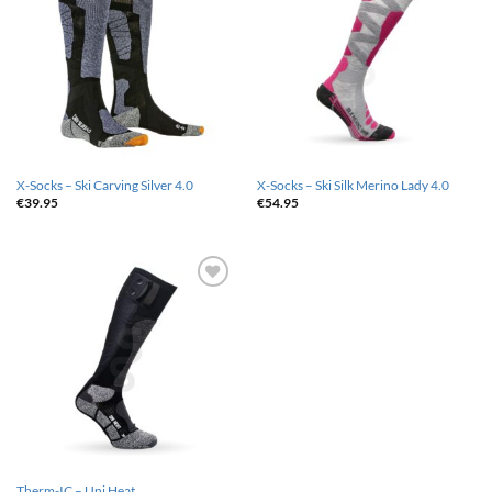
aan
aan
wenslijst
wenslijst
X-Socks – Ski Carving Silver 4.0
X-Socks – Ski Silk Merino Lady 4.0
€
39.95
€
54.95
Toevoegen
aan
wenslijst
Therm-IC – Uni Heat