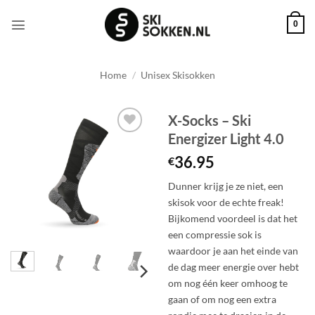
Ga
naar
0
inhoud
Home
/
Unisex Skisokken
X-Socks – Ski
Energizer Light 4.0
Toevoegen
aan
36.95
€
wenslijst
Dunner krijg je ze niet, een
skisok voor de echte freak!
Bijkomend voordeel is dat het
een compressie sok is
waardoor je aan het einde van
de dag meer energie over hebt
om nog één keer omhoog te
gaan of om nog een extra