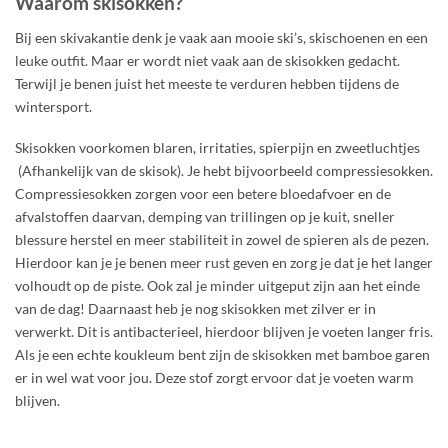
Waarom skisokken?
Bij een skivakantie denk je vaak aan mooie ski’s, skischoenen en een
leuke outfit. Maar er wordt niet vaak aan de skisokken gedacht.
Terwijl je benen juist het meeste te verduren hebben tijdens de
wintersport.
Skisokken voorkomen blaren, irritaties, spierpijn en zweetluchtjes
(Afhankelijk van de skisok). Je hebt bijvoorbeeld compressiesokken.
Compressiesokken zorgen voor een betere bloedafvoer en de
afvalstoffen daarvan, demping van trillingen op je kuit, sneller
blessure herstel en meer stabiliteit in zowel de spieren als de pezen.
Hierdoor kan je je benen meer rust geven en zorg je dat je het langer
volhoudt op de piste. Ook zal je minder uitgeput zijn aan het einde
van de dag! Daarnaast heb je nog skisokken met zilver er in
verwerkt. Dit is antibacterieel, hierdoor blijven je voeten langer fris.
Als je een echte koukleum bent zijn de skisokken met bamboe garen
er in wel wat voor jou. Deze stof zorgt ervoor dat je voeten warm
blijven.