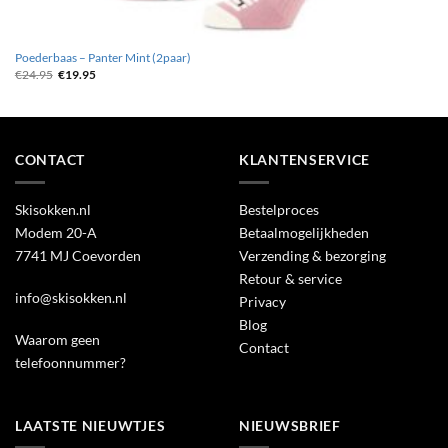
Poederbaas – Panter Mint (2paar)
Oorspronkelijke
Huidige
€
24.95
€
19.95
prijs
prijs
was:
is:
€24.95.
€19.95.
CONTACT
KLANTENSERVICE
Skisokken.nl
Bestelproces
Modem 20-A
Betaalmogelijkheden
7741 MJ Coevorden
Verzending & bezorging
Retour & service
info@skisokken.nl
Privacy
Blog
Waarom geen
Contact
telefoonnummer?
LAATSTE NIEUWTJES
NIEUWSBRIEF