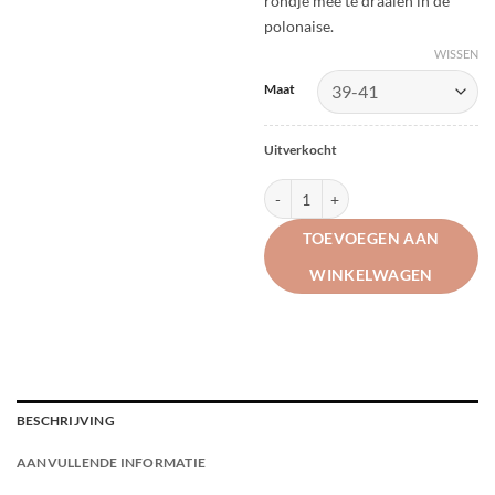
rondje mee te draaien in de
polonaise.
WISSEN
Alternative:
Maat
Uitverkocht
X-Socks - Ski Energizer Light 4.0 aa
TOEVOEGEN AAN
WINKELWAGEN
BESCHRIJVING
AANVULLENDE INFORMATIE