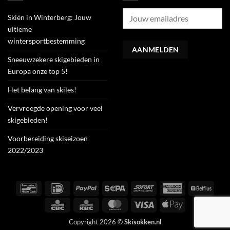
Skiën in Winterberg: Jouw
ultieme
wintersportbestemming
Sneeuwzekere skigebieden in
Europa onze top 5!
Het belang van skiles!
Vervroegde opening voor veel
skigebieden!
Voorbereiding skiseizoen
2022/2023
Bancontact
IDeal
PayPal
Sepa
Sofort
American
Belfiu
Express
CBC
KBC
MasterCard
Visa
Apple
Pay
Copyright 2026 ©
Skisokken.nl