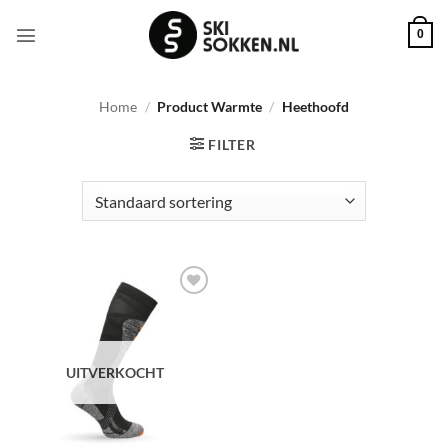
Ga
naar
0
inhoud
Home
/
Product Warmte
/
Heethoofd
FILTER
Toevoegen
aan
wenslijst
UITVERKOCHT