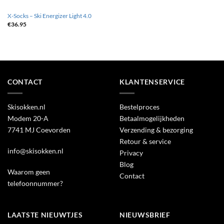
X-Socks – Ski Energizer Light 4.0
€
36.95
CONTACT
KLANTENSERVICE
Skisokken.nl
Bestelproces
Modem 20-A
Betaalmogelijkheden
7741 MJ Coevorden
Verzending & bezorging
Retour & service
info@skisokken.nl
Privacy
Blog
Waarom geen
Contact
telefoonnummer?
LAATSTE NIEUWTJES
NIEUWSBRIEF