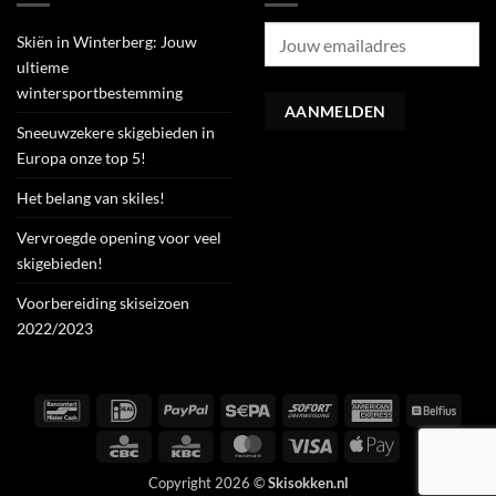
Skiën in Winterberg: Jouw
ultieme
wintersportbestemming
Sneeuwzekere skigebieden in
Europa onze top 5!
Het belang van skiles!
Vervroegde opening voor veel
skigebieden!
Voorbereiding skiseizoen
2022/2023
Bancontact
IDeal
PayPal
Sepa
Sofort
American
Belfiu
Express
CBC
KBC
MasterCard
Visa
Apple
Pay
Copyright 2026 ©
Skisokken.nl