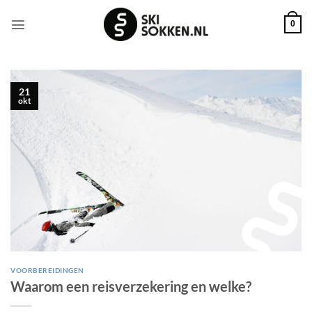
Ga
naar
0
inhoud
21
okt
VOORBEREIDINGEN
Waarom een reisverzekering en welke?