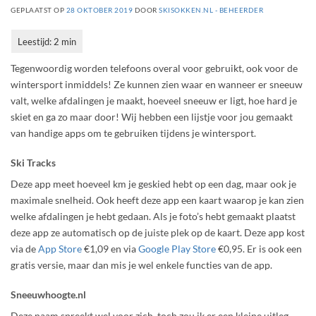
GEPLAATST OP
28 OKTOBER 2019
DOOR
SKISOKKEN.NL - BEHEERDER
Tegenwoordig worden telefoons overal voor gebruikt, ook voor de
wintersport inmiddels! Ze kunnen zien waar en wanneer er sneeuw
valt, welke afdalingen je maakt, hoeveel sneeuw er ligt, hoe hard je
skiet en ga zo maar door! Wij hebben een lijstje voor jou gemaakt
van handige apps om te gebruiken tijdens je wintersport.
Ski Tracks
Deze app meet hoeveel km je geskied hebt op een dag, maar ook je
maximale snelheid. Ook heeft deze app een kaart waarop je kan zien
welke afdalingen je hebt gedaan. Als je foto’s hebt gemaakt plaatst
deze app ze automatisch op de juiste plek op de kaart. Deze app kost
via de
App Store
€1,09 en via
Google Play Store
€0,95. Er is ook een
gratis versie, maar dan mis je wel enkele functies van de app.
Sneeuwhoogte.nl
Deze naam spreekt wel voor zich, toch zou ik er een kleine uitleg