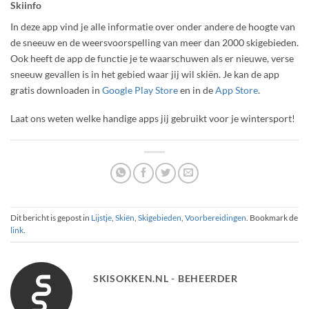
Skiinfo
In deze app vind je alle informatie over onder andere de hoogte van
de sneeuw en de weersvoorspelling van meer dan 2000 skigebieden.
Ook heeft de app de functie je te waarschuwen als er nieuwe, verse
sneeuw gevallen is in het gebied waar jij wil skiën. Je kan de app
gratis downloaden in
Google Play Store
en in de
App Store
.
Laat ons weten welke handige apps jij gebruikt voor je wintersport!
Dit bericht is gepost in
Lijstje
,
Skiën
,
Skigebieden
,
Voorbereidingen
. Bookmark de
link
.
SKISOKKEN.NL - BEHEERDER