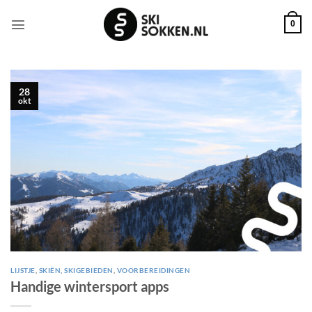
Ga
naar
0
inhoud
28
okt
LIJSTJE
,
SKIËN
,
SKIGEBIEDEN
,
VOORBEREIDINGEN
Handige wintersport apps