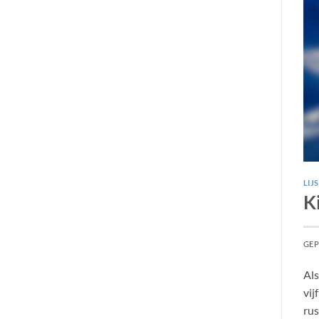
LIJ
K
GEP
Als
vij
rus