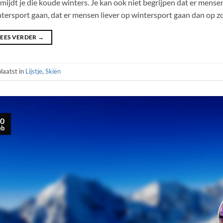
mijdt je die koude winters. Je kan ook niet begrijpen dat er mensen 
tersport gaan, dat er mensen liever op wintersport gaan dan op 
LEES VERDER
→
laatst in
Lijstje
,
Skiën
0
eb