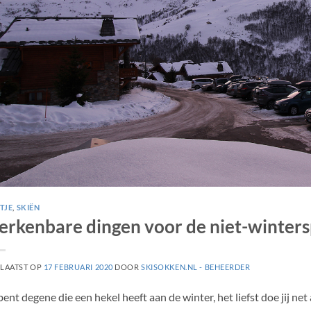
STJE
,
SKIËN
erkenbare dingen voor de niet-winters
LAATST OP
17 FEBRUARI 2020
DOOR
SKISOKKEN.NL - BEHEERDER
 bent degene die een hekel heeft aan de winter, het liefst doe jij ne