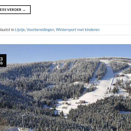
LEES VERDER
→
laatst in
Lijstje
,
Voorbereidingen
,
Wintersport met kinderen
3
eb