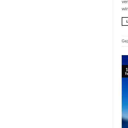
ver
win
Gep
1
f