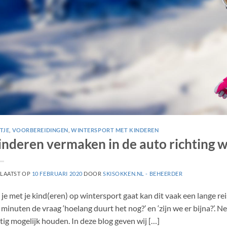
STJE
,
VOORBEREIDINGEN
,
WINTERSPORT MET KINDEREN
inderen vermaken in de auto richting w
LAATST OP
10 FEBRUARI 2020
DOOR
SKISOKKEN.NL - BEHEERDER
 je met je kind(eren) op wintersport gaat kan dit vaak een lange reis
f minuten de vraag ‘hoelang duurt het nog?’ en ‘zijn we er bijna?’. Nee,
tig mogelijk houden. In deze blog geven wij […]