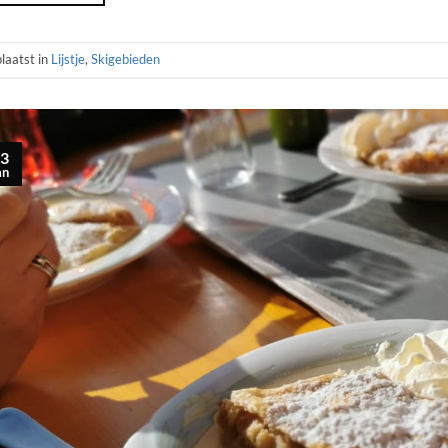
laatst in
Lijstje
,
Skigebieden
3
an