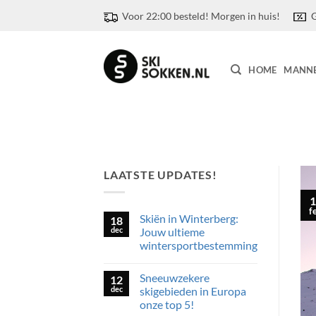
Ga
Voor 22:00 besteld! Morgen in huis!
G
naar
inhoud
HOME
MANN
LAATSTE UPDATES!
1
f
Skiën in Winterberg:
18
dec
Jouw ultieme
wintersportbestemming
Geen
reacties
Sneeuwzekere
12
op
Skiën
dec
skigebieden in Europa
in
onze top 5!
Winterberg:
Jouw