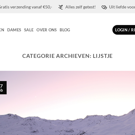
ratis verzending vanaf €50,-
Alles zelf getest!
Uit liefde voo
EN
DAMES
SALE
OVER ONS
BLOG
LOGIN / 
CATEGORIE ARCHIEVEN:
LIJSTJE
7
eb