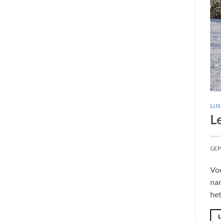
LIJ
L
GEP
Voo
nam
het