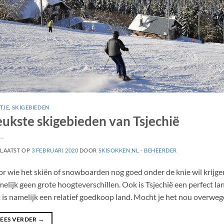
STJE
,
SKIGEBIEDEN
eukste skigebieden van Tsjechië
LAATST OP
3 FEBRUARI 2020
DOOR
SKISOKKEN.NL - BEHEERDER
r wie het skiën of snowboarden nog goed onder de knie wil krijgen i
elijk geen grote hoogteverschillen. Ook is Tsjechië een perfect la
 is namelijk een relatief goedkoop land. Mocht je het nou overwe
LEES VERDER
→