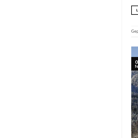
Gep
0
f