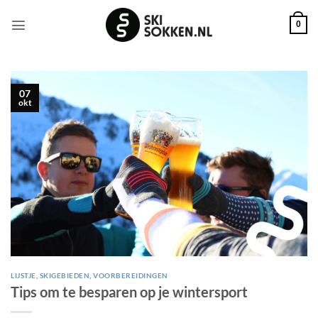
Ga
naar
0
inhoud
07
okt
LIJSTJE
,
SKIGEBIEDEN
,
VOORBEREIDINGEN
Tips om te besparen op je wintersport