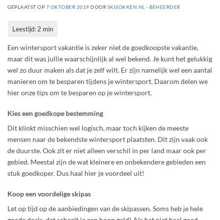
GEPLAATST OP
7 OKTOBER 2019
DOOR
SKISOKKEN.NL - BEHEERDER
Een wintersport vakantie is zeker niet de goedkoopste vakantie,
maar dit was jullie waarschijnlijk al wel bekend. Je kunt het gelukkig
wel zo duur maken als dat je zelf wilt. Er zijn namelijk wel een aantal
manieren om te besparen tijdens je wintersport. Daarom delen we
hier onze tips om te besparen op je wintersport.
Kies een goedkope bestemming
Dit klinkt misschien wel logisch, maar toch kijken de meeste
mensen naar de bekendste wintersport plaatsten. Dit zijn vaak ook
de duurste. Ook zit er niet alleen verschil in per land maar ook per
gebied. Meestal zijn de wat kleinere en onbekendere gebieden een
stuk goedkoper. Dus haal hier je voordeel uit!
Koop een voordelige skipas
Let op tijd op de aanbiedingen van de skipassen. Soms heb je hele
goede deals, dat scheelt je een hoop geld! Als het niet heel goed