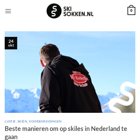
Ga
naar
0
inhoud
24
okt
LIJSTJE
,
SKIËN
,
VOORBEREIDINGEN
Beste manieren om op skiles in Nederland te
gaan