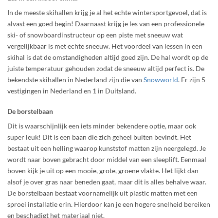
In de meeste skihallen krijg je al het echte wintersportgevoel, dat is
alvast een goed begin! Daarnaast krijg je les van een professionele
ski- of snowboardinstructeur op een piste met sneeuw wat
vergelijkbaar is met echte sneeuw. Het voordeel van lessen in een
skihal is dat de omstandigheden altijd goed zijn. De hal wordt op de
juiste temperatuur gehouden zodat de sneeuw altijd perfect is. De
bekendste skihallen in Nederland zijn die van
Snowworld
. Er zijn 5
vestigingen in Nederland en 1 in Duitsland.
De borstelbaan
Dit is waarschijnlijk een iets minder bekendere optie, maar ook
super leuk! Dit is een baan die zich geheel buiten bevindt. Het
bestaat uit een helling waarop kunststof matten zijn neergelegd. Je
wordt naar boven gebracht door middel van een sleeplift. Eenmaal
boven kijk je uit op een mooie, grote, groene vlakte. Het lijkt dan
alsof je over gras naar beneden gaat, maar dit is alles behalve waar.
De borstelbaan bestaat voornamelijk uit plastic matten met een
sproei installatie erin. Hierdoor kan je een hogere snelheid bereiken
en beschadigt het materiaal niet.