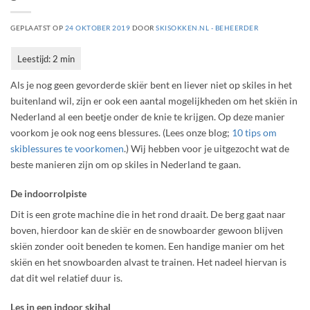
GEPLAATST OP
24 OKTOBER 2019
DOOR
SKISOKKEN.NL - BEHEERDER
Als je nog geen gevorderde skiër bent en liever niet op skiles in het
buitenland wil, zijn er ook een aantal mogelijkheden om het skiën in
Nederland al een beetje onder de knie te krijgen. Op deze manier
voorkom je ook nog eens blessures. (Lees onze blog;
10 tips om
skiblessures te voorkomen
.) Wij hebben voor je uitgezocht wat de
beste manieren zijn om op skiles in Nederland te gaan.
De indoorrolpiste
Dit is een grote machine die in het rond draait. De berg gaat naar
boven, hierdoor kan de skiër en de snowboarder gewoon blijven
skiën zonder ooit beneden te komen. Een handige manier om het
skiën en het snowboarden alvast te trainen. Het nadeel hiervan is
dat dit wel relatief duur is.
Les in een indoor skihal