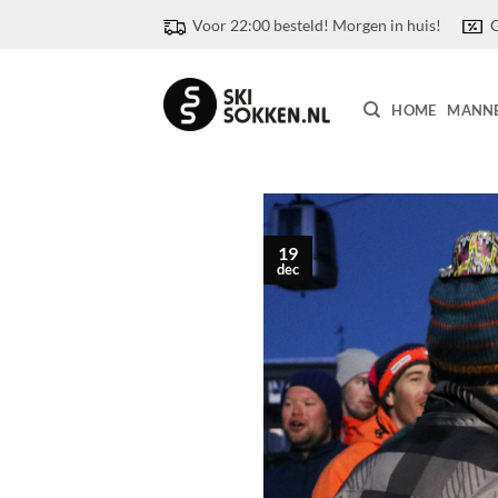
Ga
Voor 22:00 besteld! Morgen in huis!
G
naar
inhoud
HOME
MANN
19
dec