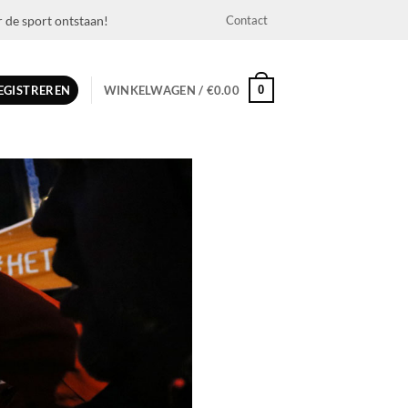
r de sport ontstaan!
Contact
0
REGISTREREN
WINKELWAGEN /
€
0.00