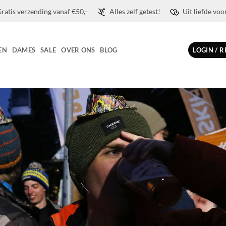
ratis verzending vanaf €50,-
Alles zelf getest!
Uit liefde voo
EN
DAMES
SALE
OVER ONS
BLOG
LOGIN / 