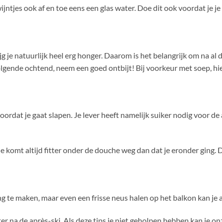
wijntjes ook af en toe eens een glas water. Doe dit ook voordat je je
jg je natuurlijk heel erg honger. Daarom is het belangrijk om na al 
olgende ochtend, neem een goed ontbijt! Bij voorkeur met soep, hie
ordat je gaat slapen. Je lever heeft namelijk suiker nodig voor de 
 Je komt altijd fitter onder de douche weg dan dat je eronder ging. 
g te maken, maar even een frisse neus halen op het balkon kan je 
er na de après-ski. Als deze tips je niet geholpen hebben kan je on