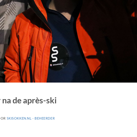
 na de après-ski
OOR
SKISOKKEN.NL - BEHEERDER