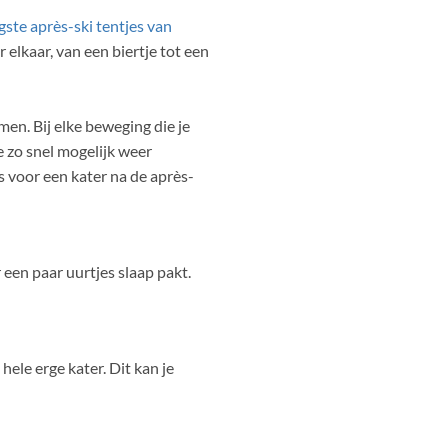
gste après-ski tentjes van
r elkaar, van een biertje tot een
men. Bij elke beweging die je
e zo snel mogelijk weer
s voor een kater na de après-
 een paar uurtjes slaap pakt.
hele erge kater. Dit kan je