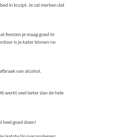
 bed in kruipt. Je zal merken dat
dat feesten je maag goed te
rdoor is je kater binnen no
afbraak van alcohol.
Dit werkt veel beter dan de hele
al heel goed doen!
ze laatste tip nog proberen;