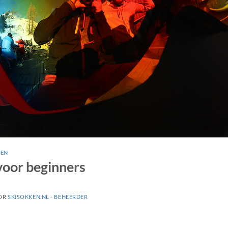
GEN
voor beginners
OR
SKISOKKEN.NL - BEHEERDER