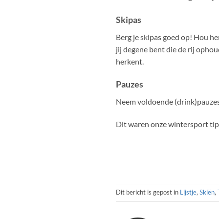
Skipas
Berg je skipas goed op! Hou he
jij degene bent die de rij opho
herkent.
Pauzes
Neem voldoende (drink)pauzes. A
Dit waren onze wintersport tip
Dit bericht is gepost in
Lijstje
,
Skiën
,