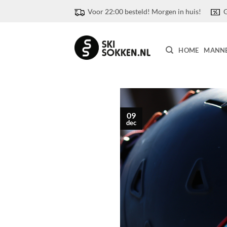
Ga
Voor 22:00 besteld! Morgen in huis!
G
naar
inhoud
HOME
MANN
09
dec