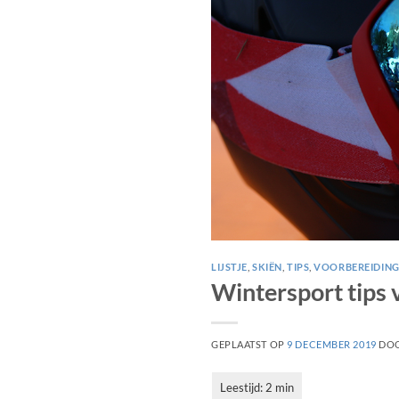
LIJSTJE
,
SKIËN
,
TIPS
,
VOORBEREIDIN
Wintersport tips 
GEPLAATST OP
9 DECEMBER 2019
DO