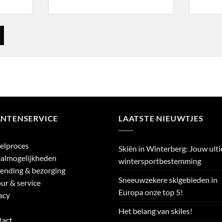
ANTENSERVICE
LAATSTE NIEUWTJES
elproces
Skiën in Winterberg: Jouw ult
almogelijkheden
wintersportbestemming
ending & bezorging
Sneeuwzekere skigebieden in
ur & service
Europa onze top 5!
acy
Het belang van skiles!
tact