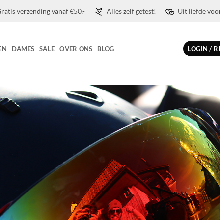
ratis verzending vanaf €50,-
Alles zelf getest!
Uit liefde voo
EN
DAMES
SALE
OVER ONS
BLOG
LOGIN / 