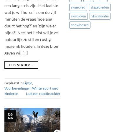
een lange reis zijn. Het laatste
skigebied
skigebieden
wat je wil horen is om de vijf
skisokken
Skivakantie
minuten de vraag ‘hoelang
snowboard
duurt het nog?’ en ‘zijn we er
bijna?’. Nee, het liefst wil je ze
natuurlijk zo stil en rustig
mogelijk houden. In deze blog
geven wij […]
LEES VERDER
→
Geplaatst in
Lijstje
,
Voorbereidingen
,
Wintersport met
kinderen
Laat een reactie achter
06
feb