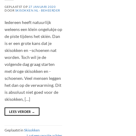
GEPLAATST OP
27 JANUARI 2020
DOOR
SKISOKKEN.NL - BEHEERDER
Iedereen heeft natuurlijk
weleens een klein ongelukje op
de piste tijdens het skiën. Dan
is er een grote kans dat je
skisokken en –schoenen nat
worden. Toch wil je de
volgende dag graag starten
met droge skisokken en -
schoenen. Veel mensen leggen
het dan op de verwarming. Dit
is absoluut niet goed voor de
skisokken, […]
LEES VERDER
→
Geplaatst in
Skisokken
Laat een reactie achter