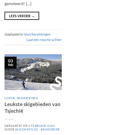
genoteerd! […]
LEES VERDER
→
Geplaatst in
Voorbereidingen
Laat een reactie achter
03
feb
LIJSTJE
,
SKIGEBIEDEN
Leukste skigebieden van
Tsjechië
GEPLAATST OP
3 FEBRUARI 2020
DOOR
SKISOKKEN.NL - BEHEERDER