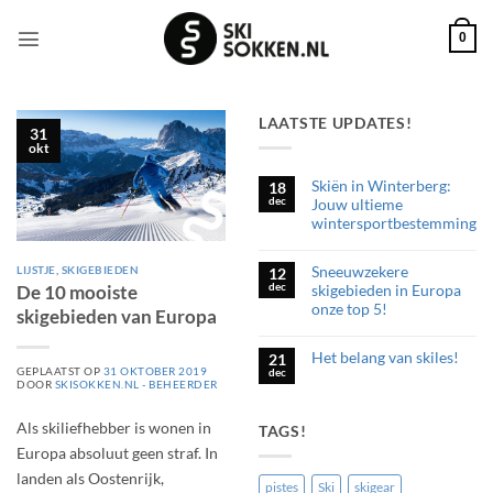
Ga
naar
0
inhoud
LAATSTE UPDATES!
31
okt
Skiën in Winterberg:
18
dec
Jouw ultieme
wintersportbestemming
Geen
reacties
Sneeuwzekere
op
LIJSTJE
,
SKIGEBIEDEN
12
Skiën
dec
skigebieden in Europa
De 10 mooiste
in
onze top 5!
Winterberg:
skigebieden van Europa
Jouw
Geen
ultieme
reacties
wintersportbestemming
Het belang van skiles!
op
21
Sneeuwzekere
GEPLAATST OP
31 OKTOBER 2019
dec
Geen
skigebieden
DOOR
SKISOKKEN.NL - BEHEERDER
reacties
in
op
Europa
Het
onze
Als skiliefhebber is wonen in
TAGS!
belang
top
van
5!
Europa absoluut geen straf. In
skiles!
landen als Oostenrijk,
pistes
Ski
skigear