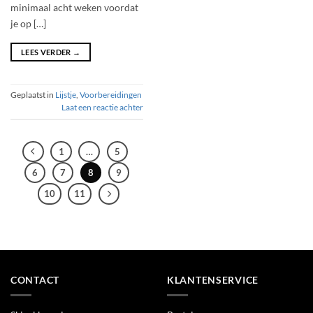
minimaal acht weken voordat
je op […]
LEES VERDER
→
Geplaatst in
Lijstje
,
Voorbereidingen
Laat een reactie achter
1
…
5
6
7
8
9
10
11
CONTACT
KLANTENSERVICE