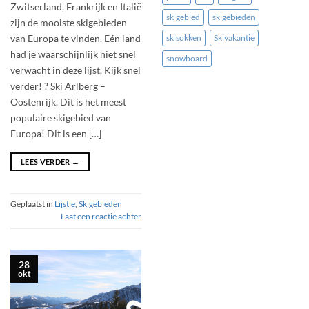
Zwitserland, Frankrijk en Italië
skigebied
skigebieden
zijn de mooiste skigebieden
van Europa te vinden. Eén land
skisokken
Skivakantie
had je waarschijnlijk niet snel
snowboard
verwacht in deze lijst. Kijk snel
verder! ? Ski Arlberg –
Oostenrijk. Dit is het meest
populaire skigebied van
Europa! Dit is een […]
LEES VERDER
→
Geplaatst in
Lijstje
,
Skigebieden
Laat een reactie achter
28
okt