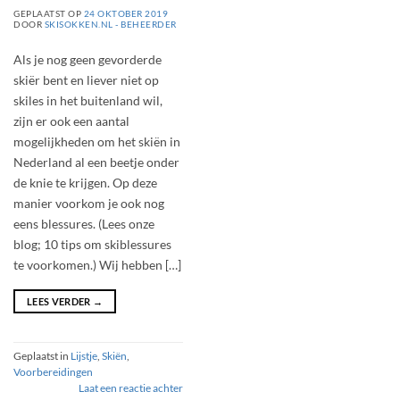
GEPLAATST OP
24 OKTOBER 2019
DOOR
SKISOKKEN.NL - BEHEERDER
Als je nog geen gevorderde
skiër bent en liever niet op
skiles in het buitenland wil,
zijn er ook een aantal
mogelijkheden om het skiën in
Nederland al een beetje onder
de knie te krijgen. Op deze
manier voorkom je ook nog
eens blessures. (Lees onze
blog; 10 tips om skiblessures
te voorkomen.) Wij hebben […]
LEES VERDER
→
Geplaatst in
Lijstje
,
Skiën
,
Voorbereidingen
Laat een reactie achter