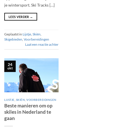
je wintersport. Ski Tracks […]
LEES VERDER
→
Geplaatst in
Lijstje
,
Skiën
,
Skigebieden
,
Voorbereidingen
Laat een reactie achter
24
okt
LIJSTJE
,
SKIËN
,
VOORBEREIDINGEN
Beste manieren om op
skiles in Nederland te
gaan